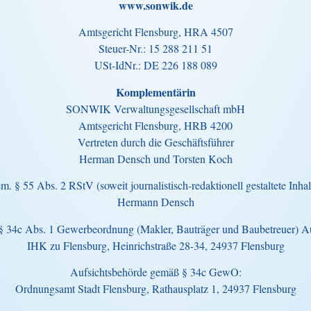
www.sonwik.de
Amtsgericht Flensburg, HRA 4507
Steuer-Nr.: 15 288 211 51
USt-IdNr.: DE 226 188 089
Komplementärin
SONWIK Verwaltungsgesellschaft mbH
Amtsgericht Flensburg, HRB 4200
Vertreten durch die Geschäftsführer
Herman Densch und Torsten Koch
em. § 55 Abs. 2 RStV (soweit journalistisch-redaktionell gestaltete In
Hermann Densch
 § 34c Abs. 1 Gewerbeordnung (Makler, Bauträger und Baubetreuer) Au
IHK zu Flensburg, Heinrichstraße 28-34, 24937 Flensburg
Aufsichtsbehörde gemäß § 34c GewO:
Ordnungsamt Stadt Flensburg, Rathausplatz 1, 24937 Flensburg